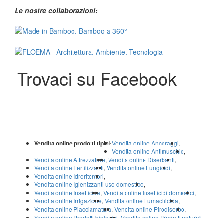
Le nostre collaborazioni:
Trovaci su Facebook
Vendita online prodotti tipici:
Vendita online Ancoraggi
,
Vendita online Antimuschio
,
Vendita online Attrezzature
,
Vendita online Diserbanti
,
Vendita online Fertilizzanti
,
Vendita online Fungicidi
,
Vendita online Idroritentori
,
Vendita online Igienizzanti uso domestico
,
Vendita online Insetticida
,
Vendita online Insetticidi domestici
,
Vendita online Irrigazione
,
Vendita online Lumachicida
,
Vendita online Piacciamatura
,
Vendita online Pirodiserbo
,
Vendita online Prodotti biologici
,
Vendita online Prodotti naturali