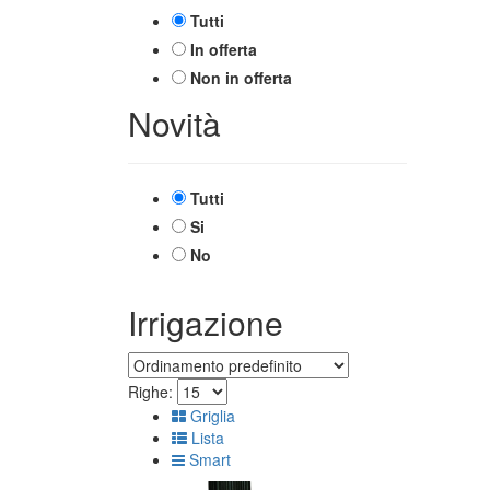
Tutti
In offerta
Non in offerta
Novità
Tutti
Si
No
Irrigazione
Righe:
Griglia
Lista
Smart