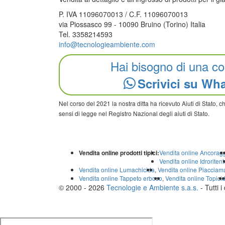
P. IVA 11096070013 / C.F. 11096070013
via Piossasco 99 - 10090 Bruino (Torino) Italia
Tel. 3358214593
info@tecnologieambiente.com
Hai bisogno di una c
Scrivici su Wh
Nel corso del 2021 la nostra ditta ha ricevuto Aiuti di Stato, 
sensi di legge nel Registro Nazional degli aiuti di Stato.
Vendita online prodotti tipici:
Vendita online Ancorag
Vendita online Idroritent
Vendita online Lumachicida
,
Vendita online Piacciam
Vendita online Tappeto erboso
,
Vendita online Topicid
© 2000 - 2026
Tecnologie e Ambiente s.a.s.
- Tutti i 