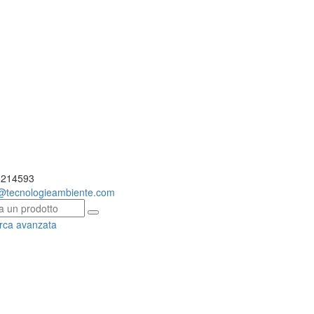
214593
o@
tecnologieambiente.com
rca avanzata