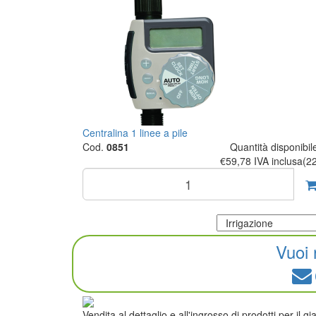
Centralina 1 linee a pile
Cod.
0851
Quantità disponibil
€59,78
IVA inclusa(2
Vuoi 
Vendita al dettaglio e all'ingrosso di prodotti per il g