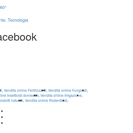
Facebook
ti
,
Vendita online Fertilizzanti
,
Vendita online Fungicidi
,
line Insetticidi domestici
,
Vendita online Irrigazione
,
odotti naturali
,
Vendita online Rodenticidi
,