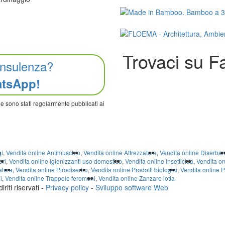
Trovaci su 
onsulenza?
atsApp!
che sono stati regolarmente pubblicati ai
gi
,
Vendita online Antimuschio
,
Vendita online Attrezzature
,
Vendita online Diserban
ori
,
Vendita online Igienizzanti uso domestico
,
Vendita online Insetticida
,
Vendita on
atura
,
Vendita online Pirodiserbo
,
Vendita online Prodotti biologici
,
Vendita online Pr
i
,
Vendita online Trappole feromoni
,
Vendita online Zanzare lotta
diriti riservati -
Privacy policy
-
Sviluppo software Web