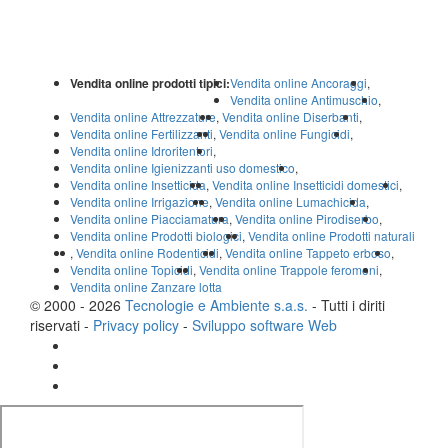
Vendita online prodotti tipici:
Vendita online Ancoraggi
,
Vendita online Antimuschio
,
Vendita online Attrezzature
,
Vendita online Diserbanti
,
Vendita online Fertilizzanti
,
Vendita online Fungicidi
,
Vendita online Idroritentori
,
Vendita online Igienizzanti uso domestico
,
Vendita online Insetticida
,
Vendita online Insetticidi domestici
,
Vendita online Irrigazione
,
Vendita online Lumachicida
,
Vendita online Piacciamatura
,
Vendita online Pirodiserbo
,
Vendita online Prodotti biologici
,
Vendita online Prodotti naturali
,
Vendita online Rodenticidi
,
Vendita online Tappeto erboso
,
Vendita online Topicidi
,
Vendita online Trappole feromoni
,
Vendita online Zanzare lotta
© 2000 - 2026
Tecnologie e Ambiente s.a.s.
- Tutti i diriti
riservati -
Privacy policy
-
Sviluppo software Web