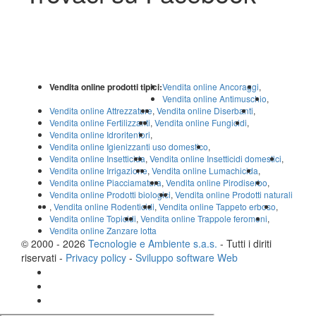
Vendita online prodotti tipici:
Vendita online Ancoraggi
,
Vendita online Antimuschio
,
Vendita online Attrezzature
,
Vendita online Diserbanti
,
Vendita online Fertilizzanti
,
Vendita online Fungicidi
,
Vendita online Idroritentori
,
Vendita online Igienizzanti uso domestico
,
Vendita online Insetticida
,
Vendita online Insetticidi domestici
,
Vendita online Irrigazione
,
Vendita online Lumachicida
,
Vendita online Piacciamatura
,
Vendita online Pirodiserbo
,
Vendita online Prodotti biologici
,
Vendita online Prodotti naturali
,
Vendita online Rodenticidi
,
Vendita online Tappeto erboso
,
Vendita online Topicidi
,
Vendita online Trappole feromoni
,
Vendita online Zanzare lotta
© 2000 - 2026
Tecnologie e Ambiente s.a.s.
- Tutti i diriti
riservati -
Privacy policy
-
Sviluppo software Web