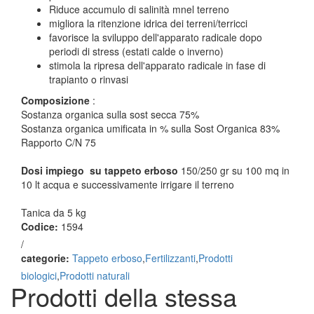
Riduce accumulo di salinità mnel terreno
migliora la ritenzione idrica dei terreni/terricci
favorisce la sviluppo dell'apparato radicale dopo
periodi di stress (estati calde o inverno)
stimola la ripresa dell'apparato radicale in fase di
trapianto o rinvasi
Composizione
:
Sostanza organica sulla sost secca 75%
Sostanza organica umificata in % sulla Sost Organica 83%
Rapporto C/N 75
Dosi impiego su tappeto erboso
150/250 gr su 100 mq in
10 lt acqua e successivamente irrigare il terreno
Tanica da 5 kg
Codice:
1594
/
categorie:
Tappeto erboso
,
Fertilizzanti
,
Prodotti
biologici
,
Prodotti naturali
Prodotti della stessa