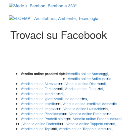
Trovaci su Facebook
Vendita online prodotti tipici:
Vendita online Ancoraggi
,
Vendita online Antimuschio
,
Vendita online Attrezzature
,
Vendita online Diserbanti
,
Vendita online Fertilizzanti
,
Vendita online Fungicidi
,
Vendita online Idroritentori
,
Vendita online Igienizzanti uso domestico
,
Vendita online Insetticida
,
Vendita online Insetticidi domestici
,
Vendita online Irrigazione
,
Vendita online Lumachicida
,
Vendita online Piacciamatura
,
Vendita online Pirodiserbo
,
Vendita online Prodotti biologici
,
Vendita online Prodotti naturali
,
Vendita online Rodenticidi
,
Vendita online Tappeto erboso
,
Vendita online Topicidi
,
Vendita online Trappole feromoni
,