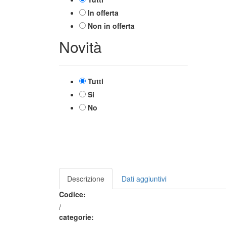
In offerta
Non in offerta
Novità
Tutti
Si
No
Descrizione
Dati aggiuntivi
Codice:
/
categorie: