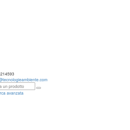
214593
o@
tecnologieambiente.com
rca avanzata