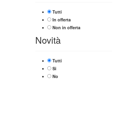
Tutti
In offerta
Non in offerta
Novità
Tutti
Si
No