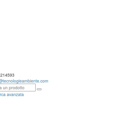
214593
o@
tecnologieambiente.com
rca avanzata